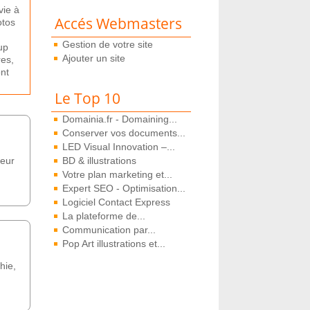
v
ie
à
Accés Webmasters
tos
Gestion de votre site
up
Ajouter un site
res
,
nt
Le Top 10
Domainia.fr - Domaining...
Conserver vos documents...
LED Visual Innovation –...
teur
BD & illustrations
Votre plan marketing et...
Expert SEO - Optimisation...
Logiciel Contact Express
La plateforme de...
Communication par...
Pop Art illustrations et...
hie,