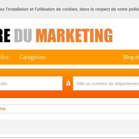
 l'installation et l'utilisation de cookies, dans le respect de notre polit
e sur l'annuaire professionnel du marketing et de la communication e
lics
Catégories
Blog d
à
hie