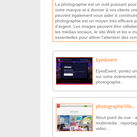
La
photograph
ie
est
un
out
il
pu
iss
ant
pour
vot
re
mar
que
et
à
don
ner
à
v
os
clients
un
pe
u
vent
é
gal
ement
v
ous
a
ider
à
const
ru
ir
photograph
ie
est
un
m
oy
en
tr
è
s
effic
ace
p
d
'
arg
ent
.
Les
images
pe
u
vent
ê
tre
util
is
é
e
les
m
é
d
ias
soc
ia
ux
,
le
site
Web
et
les
e
-
ma
ess
ent
ie
ll
es
pour
attire
r
l
'
att
ention
des
con
EyesEvent
EyesEvent, portez un
sur votre événement
photographe...
photographe lille...
Atout point de vue -
multimédia : reporta
vidéo...