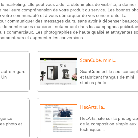
le
marketing
.
El
le
pe
ut
v
ous
a
ider
à
ob
ten
ir
plus
de
vis
ib
ilit
é
,
à
don
ner
e
me
ille
ure
compr
é
hens
ion
de
vot
re
produ
it
o
u
service
.
Les
bon
nes
pho
e
vot
re
commun
aut
é
et
à
v
ous
dé
mar
quer
de
v
os
concurrent
s
.
La
our
commun
iqu
er
des
messages
cl
airs
,
sans
av
oir
à
dé
p
enser
be
auc
o
s
de
n
omb
re
uses
man
i
è
res
,
not
am
ment
d
ans
les
camp
ag
nes
public
it
ai
ils
commer
cia
ux
.
Les
photograph
ies
de
ha
ute
qual
ité
et
att
ray
antes
s
o
s
omm
ateurs
et
augment
er
les
conversions
.
ScanCube, mini...
 autre regard
ScanCube est le seul concep
. Un
et fabricant français de mini
studios photo...
HecArts, la...
 agence
HecArts, site sur la photograp
ges photo et
de la composition simple aux
techniques...