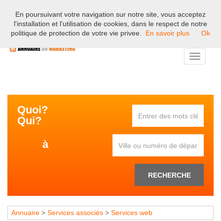
En poursuivant votre navigation sur notre site, vous acceptez
Bienvenue sur l'annuaire professionnel du marketing et de la
l'installation et l'utilisation de cookies, dans le respect de notre
communication en France.
politique de protection de votre vie privee.
En savoir plus
Ok
Toggle
navigati
Quoi?
Qui?
à
RECHERCHE
Annuaire
>
Services associés
>
Services web