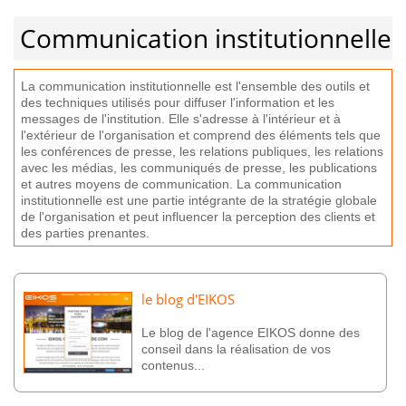
Communication institutionnelle
La
communication
institution
nel
le
est
l
'
ense
mble
des
out
ils
et
des
techniques
util
is
és
pour
diff
user
l
'
information
et
les
messages
de
l
'
inst
itution
.
El
le
s
'
ad
res
se
à
l
'
int
é
rie
ur
et
à
l
'
ext
é
rie
ur
de
l
'
organ
isation
et
comp
rend
des
é
lé
ments
t
els
que
les
conf
é
rences
de
pres
se
,
les
relations
pub
l
iques
,
les
relations
a
vec
les
m
é
d
ias
,
les
commun
iqu
és
de
pres
se
,
les
publications
et
aut
res
m
oy
ens
de
communication
.
La
communication
institution
nel
le
est
une
part
ie
int
é
gr
ante
de
la
strat
é
gie
glob
ale
de
l
'
organ
isation
et
pe
ut
influ
encer
la
perception
des
clients
et
des
parties
pre
nant
es
.
le blog d'EIKOS
Le blog de l'agence EIKOS donne des
conseil dans la réalisation de vos
contenus...