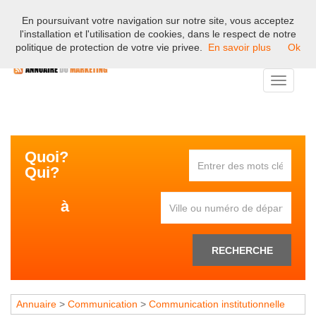
En poursuivant votre navigation sur notre site, vous acceptez
Bienvenue sur l'annuaire professionnel du marketing et de la
l'installation et l'utilisation de cookies, dans le respect de notre
communication en France.
politique de protection de votre vie privee.
En savoir plus
Ok
Toggle
navigati
Quoi?
Qui?
à
RECHERCHE
Annuaire
>
Communication
>
Communication institutionnelle