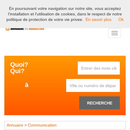
En poursuivant votre navigation sur notre site, vous acceptez
Bienvenue sur l'annuaire professionnel du marketing et de la
l'installation et l'utilisation de cookies, dans le respect de notre
communication en France.
politique de protection de votre vie privee.
En savoir plus
Ok
Toggle
navigati
Quoi?
Qui?
à
RECHERCHE
Annuaire
>
Communication