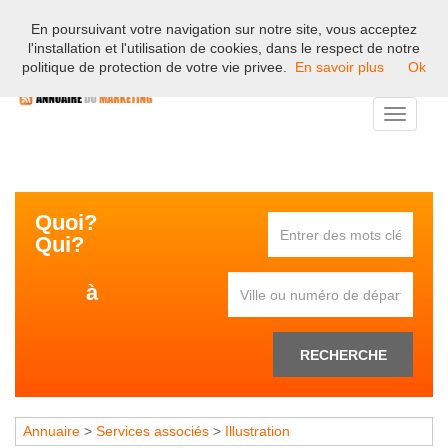
En poursuivant votre navigation sur notre site, vous acceptez
Bienvenue sur l'annuaire professionnel du marketing et de la
l'installation et l'utilisation de cookies, dans le respect de notre
communication en France.
politique de protection de votre vie privee.
En savoir plus
Ok
Toggle
navigati
Quoi?
Qui?
à
RECHERCHE
Annuaire
>
Services associés
>
Illustration