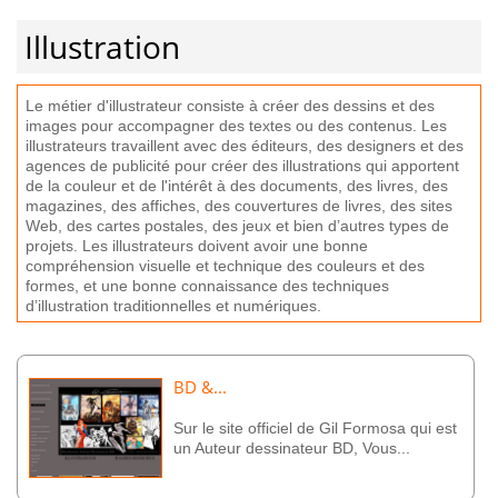
Illustration
Le
m
é
tier
d
'
ill
ust
rate
ur
consist
e
à
cr
é
er
des
d
ess
ins
et
des
images
pour
accomp
ag
ner
des
text
es
o
u
des
cont
en
us
.
Les
illustrate
urs
tra
va
ill
ent
a
vec
des
é
d
ite
urs
,
des
designers
et
des
ag
ences
de
public
ité
pour
cr
é
er
des
illustrations
qui
app
ort
ent
de
la
cou
le
ur
et
de
l
'
int
ér
ê
t
à
des
documents
,
des
liv
res
,
des
magazines
,
des
aff
ic
hes
,
des
cou
vert
ures
de
liv
res
,
des
sites
Web
,
des
cart
es
post
ales
,
des
je
ux
et
b
ien
d
’
aut
res
types
de
pro
j
ets
.
Les
illustrate
urs
do
iv
ent
av
oir
une
bon
ne
compr
é
hens
ion
vis
uel
le
et
technique
des
cou
le
urs
et
des
form
es
,
et
une
bon
ne
con
naissance
des
techniques
d
’
ill
ustration
tradition
nell
es
et
num
é
ri
ques
.
BD &...
Sur le site officiel de Gil Formosa qui est
un Auteur dessinateur BD, Vous...