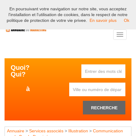
En poursuivant votre navigation sur notre site, vous acceptez
Bienvenue sur l'annuaire professionnel du marketing et de la
l'installation et l'utilisation de cookies, dans le respect de notre
communication en France.
politique de protection de votre vie privee.
En savoir plus
Ok
Toggle
navigati
Quoi?
Qui?
à
RECHERCHE
Annuaire
>
Services associés
>
Illustration
>
Communication