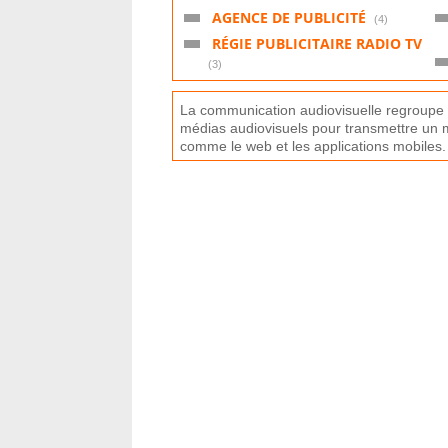
AGENCE DE PUBLICITÉ
(4)
RÉGIE PUBLICITAIRE RADIO TV
(3)
La
communication
aud
iov
is
uel
le
reg
rou
pe
m
é
d
ias
aud
iov
isu
els
pour
transm
ett
re
un
m
comm
e
le
web
et
les
applications
mob
iles
.