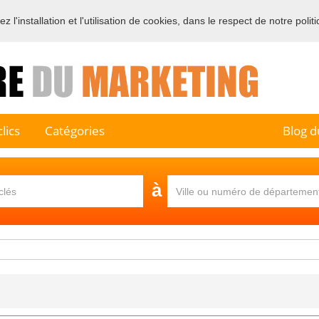
 l'installation et l'utilisation de cookies, dans le respect de notre polit
e sur l'annuaire professionnel du marketing et de la communication e
lics
Catégories
Blog d
à