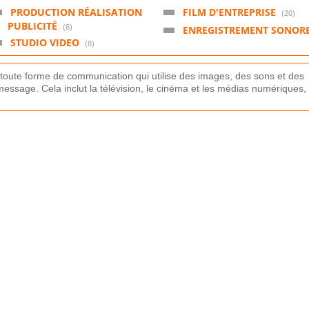
PRODUCTION RÉALISATION
FILM D'ENTREPRISE
(20)
PUBLICITÉ
(6)
ENREGISTREMENT SONOR
STUDIO VIDEO
(8)
t
oute
form
e
de
communication
qui
util
ise
des
images
,
des
sons
et
des
essage
.
C
ela
incl
ut
la
t
é
lé
vision
,
le
c
in
é
ma
et
les
m
é
d
ias
num
é
ri
ques
,