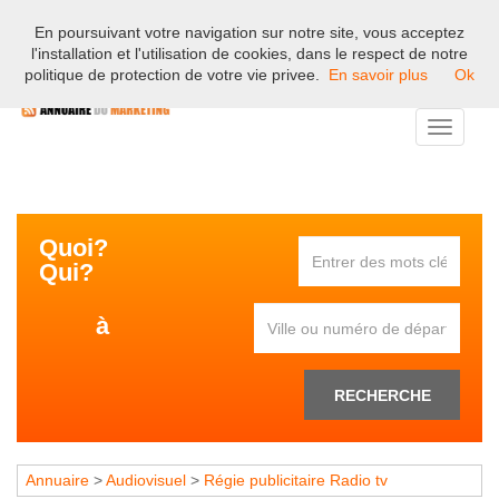
En poursuivant votre navigation sur notre site, vous acceptez
Bienvenue sur l'annuaire professionnel du marketing et de la
l'installation et l'utilisation de cookies, dans le respect de notre
communication en France.
politique de protection de votre vie privee.
En savoir plus
Ok
Toggle
navigati
Quoi?
Qui?
à
RECHERCHE
Annuaire
>
Audiovisuel
>
Régie publicitaire Radio tv