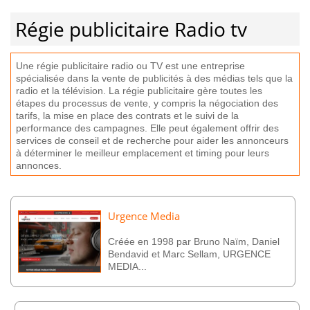
Régie publicitaire Radio tv
U
ne
ré
gie
public
itaire
radio
o
u
TV
est
une
ent
re
prise
sp
é
cial
is
ée
d
ans
la
vent
e
de
public
it
és
à
des
m
é
d
ias
t
els
que
la
radio
et
la
t
é
lé
vision
.
La
ré
gie
public
itaire
g
ère
t
out
es
les
ét
apes
du
process
us
de
vent
e
,
y
comp
ris
la
n
é
g
ociation
des
tar
if
s
,
la
m
ise
en
place
des
contr
ats
et
le
su
iv
i
de
la
performance
des
camp
ag
nes
.
El
le
pe
ut
é
gal
ement
off
rir
des
services
de
con
se
il
et
de
rec
her
che
pour
a
ider
les
ann
once
urs
à
dé
termin
er
le
me
ille
ur
em
pl
acement
et
timing
pour
le
urs
ann
on
ces
.
Urgence Media
Créée en 1998 par Bruno Naïm, Daniel
Bendavid et Marc Sellam, URGENCE
MEDIA...