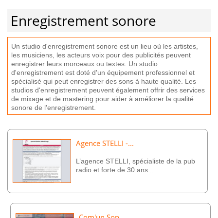
Enregistrement sonore
Un
studio
d
'
en
reg
ist
re
ment
son
ore
est
un
lieu
o
ù
les
artist
es,
les
music
iens
, les acteurs voix pour des publicités pe
u
vent
en
reg
ist
rer
le
urs
mor
ce
aux
ou textes.
Un
studio
d
'
en
reg
ist
re
ment
est
doté
d
'
un
é
qu
ip
ement
profession
nel
et
sp
é
cial
is
é
qui
pe
ut
en
reg
ist
rer
des
sons
à
ha
ute
qual
ité
.
Les
studios
d
'
en
reg
ist
re
ment
pe
u
vent
é
gal
ement
off
rir
des
services
de
mix
age
et
de
mastering
pour
a
ider
à
am
é
li
orer
la
qual
ité
son
ore
de
l
'
en
reg
ist
re
ment
.
Agence STELLI -...
L’agence STELLI, spécialiste de la pub
radio et forte de 30 ans...
Com'un Son