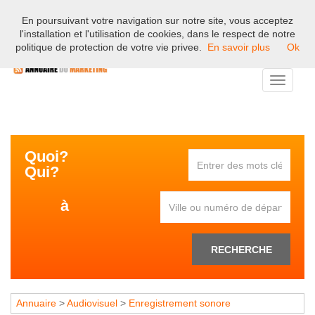
En poursuivant votre navigation sur notre site, vous acceptez
Bienvenue sur l'annuaire professionnel du marketing et de la
l'installation et l'utilisation de cookies, dans le respect de notre
communication en France.
politique de protection de votre vie privee.
En savoir plus
Ok
Toggle
navigati
Quoi?
Qui?
à
RECHERCHE
Annuaire
>
Audiovisuel
>
Enregistrement sonore