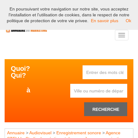
En poursuivant votre navigation sur notre site, vous acceptez
Bienvenue sur l'annuaire professionnel du marketing et de la
l'installation et l'utilisation de cookies, dans le respect de notre
communication en France.
politique de protection de votre vie privee.
En savoir plus
Ok
Toggle
navigati
Quoi?
Qui?
à
RECHERCHE
Annuaire
>
Audiovisuel
>
Enregistrement sonore
>
Agence