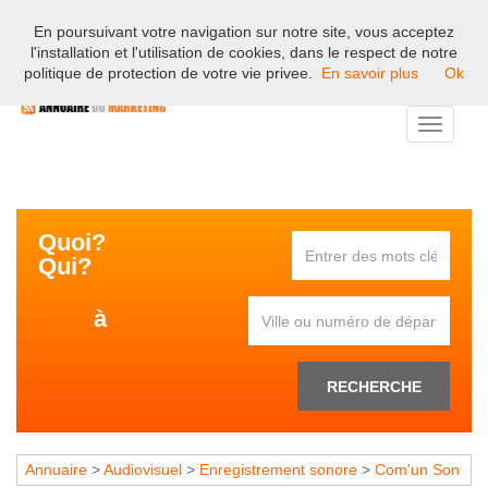
En poursuivant votre navigation sur notre site, vous acceptez
Bienvenue sur l'annuaire professionnel du marketing et de la
l'installation et l'utilisation de cookies, dans le respect de notre
communication en France.
politique de protection de votre vie privee.
En savoir plus
Ok
Toggle
navigati
Quoi?
Qui?
à
RECHERCHE
Annuaire
>
Audiovisuel
>
Enregistrement sonore
>
Com'un Son