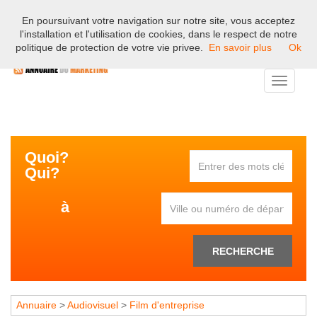
En poursuivant votre navigation sur notre site, vous acceptez
Bienvenue sur l'annuaire professionnel du marketing et de la
l'installation et l'utilisation de cookies, dans le respect de notre
communication en France.
politique de protection de votre vie privee.
En savoir plus
Ok
Toggle
navigati
Quoi?
Qui?
à
RECHERCHE
Annuaire
>
Audiovisuel
>
Film d'entreprise