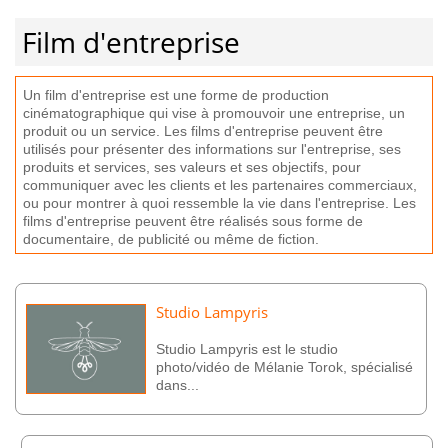
Film d'entreprise
Un
film
d
'
ent
re
prise
est
une
form
e
de
production
c
in
é
mat
ograph
ique
qui
v
ise
à
prom
ou
v
oir
une
ent
re
prise
,
un
produ
it
o
u
un
service
.
Les
films
d
'
ent
re
prise
pe
u
vent
ê
tre
util
is
és
pour
pr
és
enter
des
inform
ations
sur
l
'
ent
re
prise
,
s
es
produ
its
et
services
,
s
es
v
ale
urs
et
s
es
object
if
s
,
pour
commun
iqu
er
a
vec
les
clients
et
les
part
en
aires
commer
cia
ux
,
o
u
pour
mont
rer
à
quo
i
res
semble
la
v
ie
d
ans
l
'
ent
re
prise
.
Les
films
d
'
ent
re
prise
pe
u
vent
ê
tre
ré
alis
és
s
ous
form
e
de
document
aire
,
de
public
ité
o
u
m
ê
me
de
fiction
.
Studio Lampyris
Studio Lampyris est le studio
photo/vidéo de Mélanie Torok, spécialisé
dans...