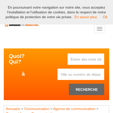
En poursuivant votre navigation sur notre site, vous acceptez
Bienvenue sur l'annuaire professionnel du marketing et de la
l'installation et l'utilisation de cookies, dans le respect de notre
communication en France.
politique de protection de votre vie privee.
En savoir plus
Ok
Toggle
navigati
Quoi?
Qui?
à
RECHERCHE
Annuaire
>
Communication
>
Agence de communication
>