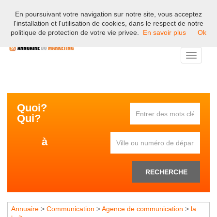
En poursuivant votre navigation sur notre site, vous acceptez
Bienvenue sur l'annuaire professionnel du marketing et de la
l'installation et l'utilisation de cookies, dans le respect de notre
communication en France.
politique de protection de votre vie privee.
En savoir plus
Ok
Toggle
navigati
Quoi?
Qui?
à
RECHERCHE
Annuaire
>
Communication
>
Agence de communication
>
la