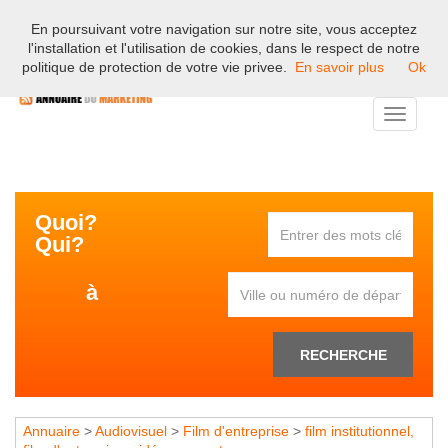
En poursuivant votre navigation sur notre site, vous acceptez
Bienvenue sur l'annuaire professionnel du marketing et de la
l'installation et l'utilisation de cookies, dans le respect de notre
communication en France.
politique de protection de votre vie privee.
En savoir plus
Ok
Toggle
navigati
Quoi?
Qui?
à
RECHERCHE
Annuaire
>
Audiovisuel
>
Film d'entreprise
>
film institutionnel,