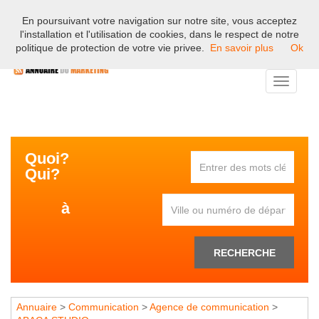
En poursuivant votre navigation sur notre site, vous acceptez
Bienvenue sur l'annuaire professionnel du marketing et de la
l'installation et l'utilisation de cookies, dans le respect de notre
communication en France.
politique de protection de votre vie privee.
En savoir plus
Ok
Toggle
navigati
Quoi?
Qui?
à
RECHERCHE
Annuaire
>
Communication
>
Agence de communication
>