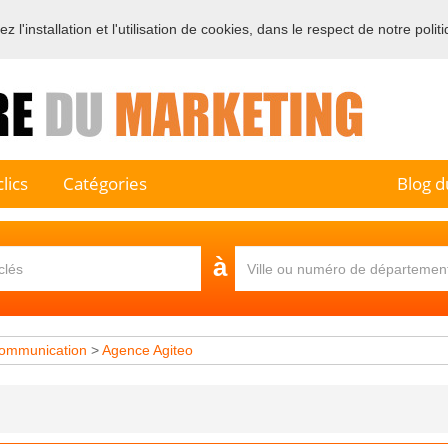
 l'installation et l'utilisation de cookies, dans le respect de notre polit
e sur l'annuaire professionnel du marketing et de la communication e
lics
Catégories
Blog d
à
ommunication
>
Agence Agiteo