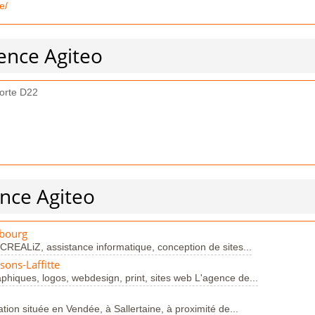
e/
ence Agiteo
porte D22
ence Agiteo
sbourg
 CREALiZ, assistance informatique, conception de sites...
ons-Laffitte
hiques, logos, webdesign, print, sites web L'agence de...
ion située en Vendée, à Sallertaine, à proximité de...