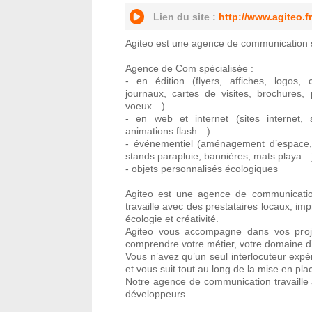
Lien du site :
http://www.agiteo.fr
Agiteo est une agence de communication 
Agence de Com spécialisée :
- en édition (flyers, affiches, logos,
journaux, cartes de visites, brochures, 
voeux…)
- en web et internet (sites internet, s
animations flash…)
- événementiel (aménagement d’espace, s
stands parapluie, bannières, mats playa…
- objets personnalisés écologiques
Agiteo est une agence de communicatio
travaille avec des prestataires locaux, imp
écologie et créativité.
Agiteo vous accompagne dans vos proj
comprendre votre métier, votre domaine d’a
Vous n’avez qu’un seul interlocuteur expé
et vous suit tout au long de la mise en pl
Notre agence de communication travaille 
développeurs...