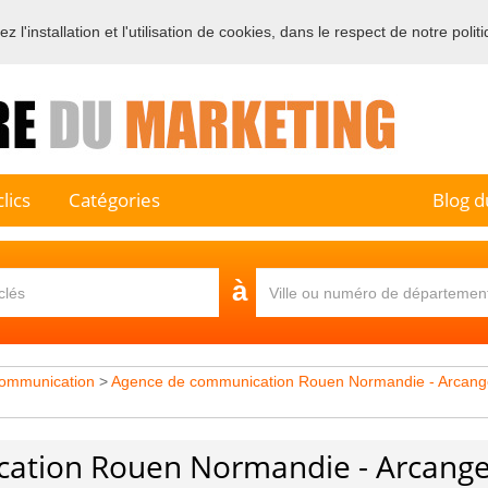
 l'installation et l'utilisation de cookies, dans le respect de notre polit
e sur l'annuaire professionnel du marketing et de la communication e
lics
Catégories
Blog d
à
ommunication
>
Agence de communication Rouen Normandie - Arcang
ation Rouen Normandie - Arcange