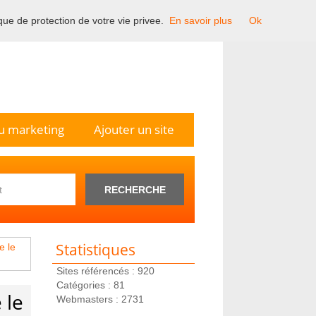
ique de protection de votre vie privee.
En savoir plus
Ok
n France.
u marketing
Ajouter un site
RECHERCHE
Statistiques
e le
Sites référencés : 920
Catégories : 81
 le
Webmasters : 2731