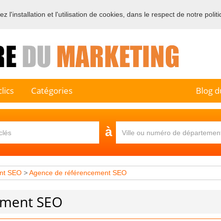
 l'installation et l'utilisation de cookies, dans le respect de notre polit
e sur l'annuaire professionnel du marketing et de la communication e
lics
Catégories
Blog d
à
nt SEO
>
Agence de référencement SEO
ement SEO