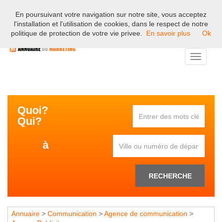
En poursuivant votre navigation sur notre site, vous acceptez
Bienvenue sur l'annuaire professionnel du marketing et de la
l'installation et l'utilisation de cookies, dans le respect de notre
communication en France.
politique de protection de votre vie privee.
En savoir plus
Ok
Toggle
navigati
Quoi?
Qui?
à
RECHERCHE
Annuaire
>
Communication
>
Agence de communication
>