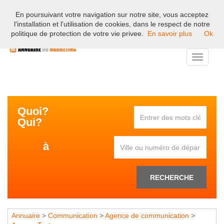
En poursuivant votre navigation sur notre site, vous acceptez
Bienvenue sur l'annuaire professionnel du marketing et de la
l'installation et l'utilisation de cookies, dans le respect de notre
communication en France.
politique de protection de votre vie privee.
En savoir plus
Ok
Toggle
navigati
Quoi?
Qui?
à
RECHERCHE
Annuaire
>
Communication
>
Agence de communication
>