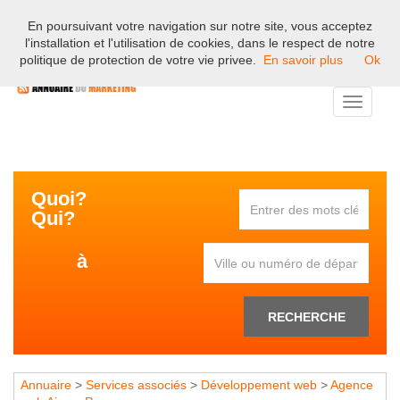
En poursuivant votre navigation sur notre site, vous acceptez
Bienvenue sur l'annuaire professionnel du marketing et de la
l'installation et l'utilisation de cookies, dans le respect de notre
communication en France.
politique de protection de votre vie privee.
En savoir plus
Ok
Toggle
navigati
Quoi?
Qui?
à
RECHERCHE
Annuaire
>
Services associés
>
Développement web
>
Agence