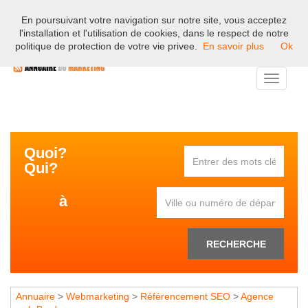
En poursuivant votre navigation sur notre site, vous acceptez
Bienvenue sur l'annuaire professionnel du marketing et de la
l'installation et l'utilisation de cookies, dans le respect de notre
communication en France.
politique de protection de votre vie privee.
En savoir plus
Ok
Toggle
navigati
Quoi?
Qui?
à
RECHERCHE
Annuaire
>
Webmarketing
>
Référencement SEO
>
Agence