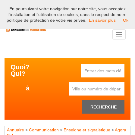
En poursuivant votre navigation sur notre site, vous acceptez
Bienvenue sur l'annuaire professionnel du marketing et de la
l'installation et l'utilisation de cookies, dans le respect de notre
communication en France.
politique de protection de votre vie privee.
En savoir plus
Ok
Toggle
navigati
Quoi?
Qui?
à
RECHERCHE
Annuaire
>
Communication
>
Enseigne et signalétique
>
Agora