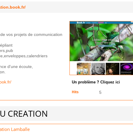
tion.book.fr/
n de vos projets de communication
épliant
ers,pub
re,enveloppes,calendriers
ce d'une écoute,
ion.
ook.fr/
Un problème ? Cliquez ici
Hits
5
LEU CREATION
ation Lamballe