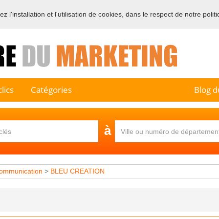
 l'installation et l'utilisation de cookies, dans le respect de notre polit
e sur l'annuaire professionnel du marketing et de la communication e
lics
Catégories
Blog d
à
ommunication
>
BLEU CREATION