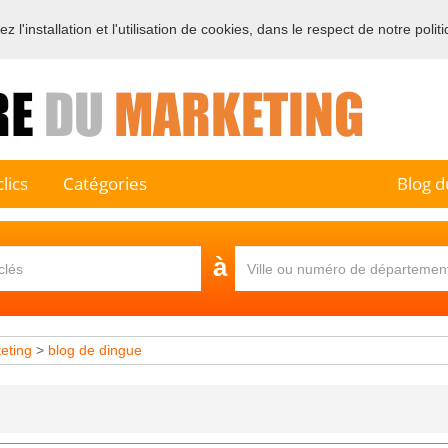
 l'installation et l'utilisation de cookies, dans le respect de notre polit
e sur l'annuaire professionnel du marketing et de la communication e
lics
Catégories
Blog d
à
eting
>
blog de dingue