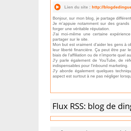
Lien du site :
http://blogdedingue
Bonjour, sur mon blog, je partage différe
Je m'appuie notamment sur des grands 
forger une véritable réputation.
J'ai moi-même une certaine expérienc
partager sur le site.
Mon but est vraiment d'aider les gens à o
leur liberté financière. Ça peut être par l
biais de l'affiliation ou de n'importe quel a
J'y parle également de YouTube, de ré
indispensables pour l'inbound marketing.
J'y aborde également quelques technique
aspect est surtout à ne pas négliger lorsq
Flux RSS: blog de di