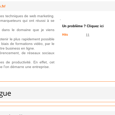
.fr/
ntes techniques de web marketing.
marqueteurs qui ont réussi à se
Un problème ? Cliquez ici
e dans le domaine que je viens
Hits
11
btenir le plus rapidement possible
e biais de formations vidéo, par le
utre business en ligne.
férencement, de réseaux sociaux
s de productivité. En effet, cet
ue l'on démarre une entreprise.
ngue