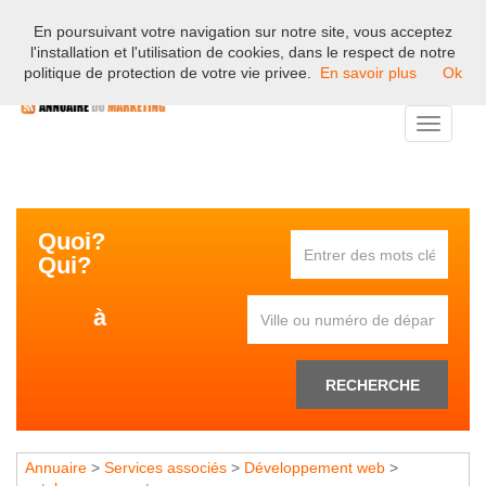
En poursuivant votre navigation sur notre site, vous acceptez
Bienvenue sur l'annuaire professionnel du marketing et de la
l'installation et l'utilisation de cookies, dans le respect de notre
communication en France.
politique de protection de votre vie privee.
En savoir plus
Ok
Toggle
navigati
Quoi?
Qui?
à
RECHERCHE
Annuaire
>
Services associés
>
Développement web
>