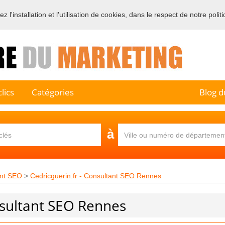
 l'installation et l'utilisation de cookies, dans le respect de notre polit
e sur l'annuaire professionnel du marketing et de la communication e
lics
Catégories
Blog d
à
nt SEO
>
Cedricguerin.fr - Consultant SEO Rennes
nsultant SEO Rennes