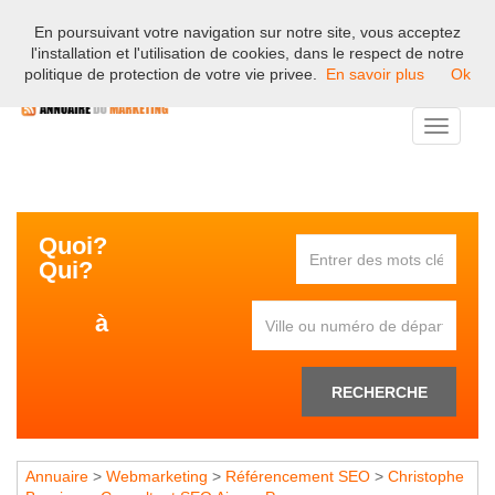
En poursuivant votre navigation sur notre site, vous acceptez
Bienvenue sur l'annuaire professionnel du marketing et de la
l'installation et l'utilisation de cookies, dans le respect de notre
communication en France.
politique de protection de votre vie privee.
En savoir plus
Ok
Toggle
navigati
Quoi?
Qui?
à
RECHERCHE
Annuaire
>
Webmarketing
>
Référencement SEO
>
Christophe