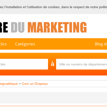
 l'installation et l'utilisation de cookies, dans le respect de notre polit
e sur l'annuaire professionnel du marketing et de la communication e
lics
Catégories
Blog d
à
signalétique
>
Com un Drapeau