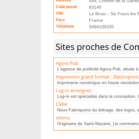
Adresse
549, Chemin de la Gardiol
Code postal
83140
Ville
Le Brusc - Six Fours les 
Pays
France
Téléphone
0494106335
Sites proches de C
Agora Pub
L'agence de publicité Agora Pub, située à
Impression grand format - Electroprint.
Imprimerie numérique en haute résolution 
Log-in enseignes
Log-in est spécialisé dans la conception, la 
Clélie
Nous Fabriquons du lettrage, des logos, et
ottimo
Originaire de Saint-Nazaire, j'ai commenc