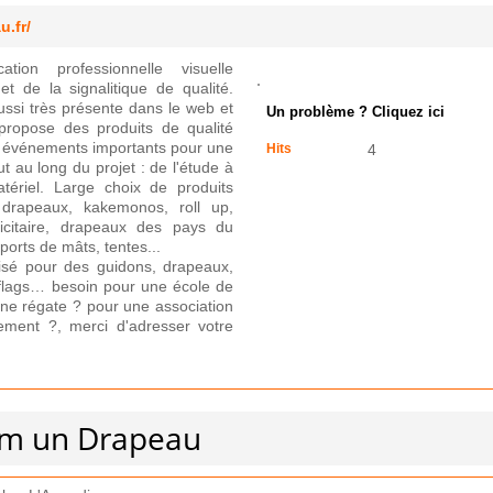
.fr/
tion professionnelle visuelle
et de la signalitique de qualité.
ssi très présente dans le web et
Un problème ? Cliquez ici
ropose des produits de qualité
les événements importants pour une
Hits
4
au long du projet : de l'étude à
matériel. Large choix de produits
, drapeaux, kakemonos, roll up,
icitaire, drapeaux des pays du
orts de mâts, tentes...
isé pour des guidons, drapeaux,
hflags… besoin pour une école de
une régate ? pour une association
nement ?, merci d'adresser votre
om un Drapeau