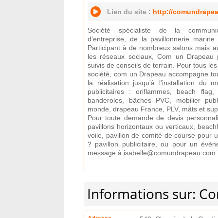
Lien du site :
http://comundrapeau
Société spécialiste de la communica
d'entreprise, de la pavillonnerie marine 
Participant à de nombreux salons mais au
les réseaux sociaux, Com un Drapeau p
suivis de conseils de terrain. Pour tous 
société, com un Drapeau accompagne tout 
la réalisation jusqu'à l'installation du 
publicitaires : oriflammes, beach flag
banderoles, bâches PVC, mobilier publ
monde, drapeau France, PLV, mâts et supp
Pour toute demande de devis personnal
pavillons horizontaux ou verticaux, beac
voile, pavillon de comité de course pour 
? pavillon publicitaire, ou pour un évè
message à isabelle@comundrapeau.com.
Informations sur: C