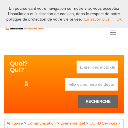
En poursuivant votre navigation sur notre site, vous acceptez
Bienvenue sur l'annuaire professionnel du marketing et de la
l'installation et l'utilisation de cookies, dans le respect de notre
communication en France.
politique de protection de votre vie privee.
En savoir plus
Ok
Toggle
navigati
Quoi?
Qui?
à
RECHERCHE
Annuaire
>
Communication
>
Evénementiel
>
CQFD Services -