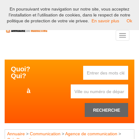
En poursuivant votre navigation sur notre site, vous acceptez
Bienvenue sur l'annuaire professionnel du marketing et de la
l'installation et l'utilisation de cookies, dans le respect de notre
communication en France.
politique de protection de votre vie privee.
En savoir plus
Ok
Toggle
navigati
Quoi?
Qui?
à
RECHERCHE
Annuaire
>
Communication
>
Agence de communication
>