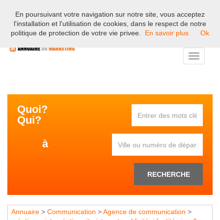
En poursuivant votre navigation sur notre site, vous acceptez
Bienvenue sur l'annuaire professionnel du marketing et de la
l'installation et l'utilisation de cookies, dans le respect de notre
communication en France.
politique de protection de votre vie privee.
En savoir plus
Ok
Toggle
navigati
Quoi?
Qui?
à
RECHERCHE
Annuaire
>
Communication
>
Agence de communication
>