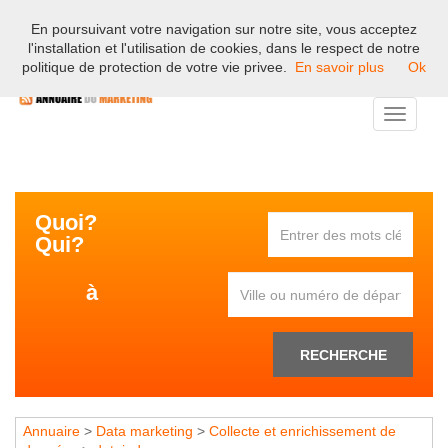
En poursuivant votre navigation sur notre site, vous acceptez
Bienvenue sur l'annuaire professionnel du marketing et de la
l'installation et l'utilisation de cookies, dans le respect de notre
communication en France.
politique de protection de votre vie privee.
En savoir plus
Ok
Toggle
navigati
Quoi?
Qui?
à
RECHERCHE
Annuaire
>
Data marketing
>
Collecte et enrichissement de