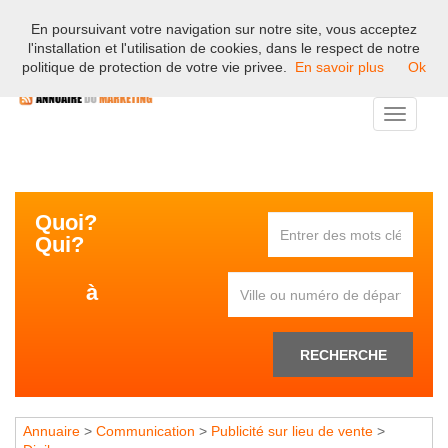
En poursuivant votre navigation sur notre site, vous acceptez
Bienvenue sur l'annuaire professionnel du marketing et de la
l'installation et l'utilisation de cookies, dans le respect de notre
communication en France.
politique de protection de votre vie privee.
En savoir plus
Ok
Toggle
navigati
Quoi?
Qui?
à
RECHERCHE
Annuaire
>
Communication
>
Publicité sur lieu de vente
>