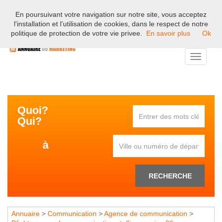
En poursuivant votre navigation sur notre site, vous acceptez
Bienvenue sur l'annuaire professionnel du marketing et de la
l'installation et l'utilisation de cookies, dans le respect de notre
communication en France.
politique de protection de votre vie privee.
En savoir plus
Ok
Toggle
navigati
Quoi?
Qui?
à
RECHERCHE
Annuaire
>
Communication
>
Agence de communication
>