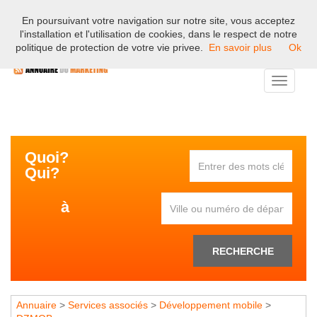
En poursuivant votre navigation sur notre site, vous acceptez
Bienvenue sur l'annuaire professionnel du marketing et de la
l'installation et l'utilisation de cookies, dans le respect de notre
communication en France.
politique de protection de votre vie privee.
En savoir plus
Ok
Toggle
navigati
Quoi?
Qui?
à
RECHERCHE
Annuaire
>
Services associés
>
Développement mobile
>