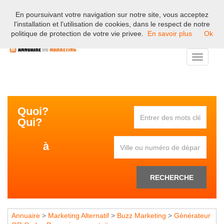
En poursuivant votre navigation sur notre site, vous acceptez
Bienvenue sur l'annuaire professionnel du marketing et de la
l'installation et l'utilisation de cookies, dans le respect de notre
communication en France.
politique de protection de votre vie privee.
En savoir plus
Ok
Toggle
navigati
Quoi?
Qui?
à
RECHERCHE
Annuaire
>
Marketing Alternatif
>
Buzz Marketing
>
Générateur