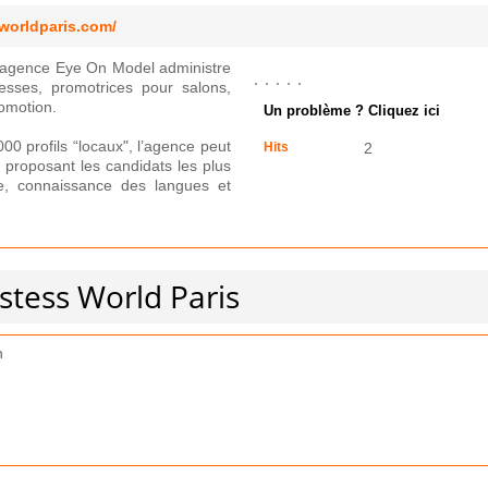
worldparis.com/
l’agence Eye On Model administre
esses, promotrices pour salons,
omotion.
Un problème ? Cliquez ici
0 profils “locaux", l’agence peut
Hits
2
proposant les candidats les plus
e, connaissance des langues et
stess World Paris
n