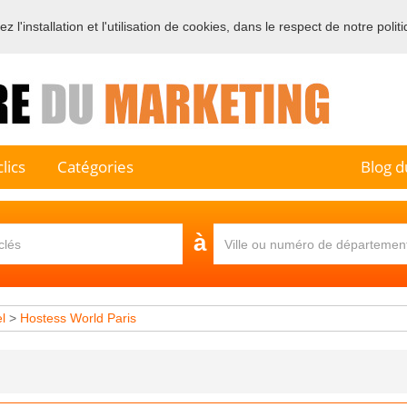
 l'installation et l'utilisation de cookies, dans le respect de notre polit
e sur l'annuaire professionnel du marketing et de la communication e
lics
Catégories
Blog d
à
l
>
Hostess World Paris