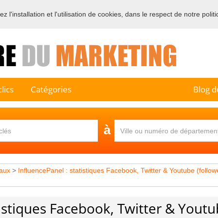
 l'installation et l'utilisation de cookies, dans le respect de notre polit
e sur l'annuaire professionnel du marketing et de la communication e
lics
Catégories
Blog d
à
aux
>
InfluencePanel : statistiques Facebook, Twitter & Youtube (follow
tistiques Facebook, Twitter & Yout