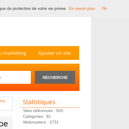
ique de protection de votre vie privee.
En savoir plus
Ok
n France.
u marketing
Ajouter un site
RECHERCHE
Statistiques
ers,
Sites référencés : 920
Catégories : 81
ube
Webmasters : 2731