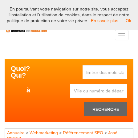
En poursuivant votre navigation sur notre site, vous acceptez
Bienvenue sur l'annuaire professionnel du marketing et de la
l'installation et l'utilisation de cookies, dans le respect de notre
communication en France.
politique de protection de votre vie privee.
En savoir plus
Ok
Toggle
navigati
Quoi?
Qui?
à
RECHERCHE
Annuaire
>
Webmarketing
>
Référencement SEO
>
José