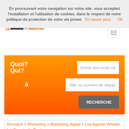
En poursuivant votre navigation sur notre site, vous acceptez
Bienvenue sur l'annuaire professionnel du marketing et de la
l'installation et l'utilisation de cookies, dans le respect de notre
communication en France.
politique de protection de votre vie privee.
En savoir plus
Ok
Toggle
navigati
Quoi?
Qui?
à
RECHERCHE
Annuaire
>
Marketing
>
Marketing digital
>
Les Agents Virtuels