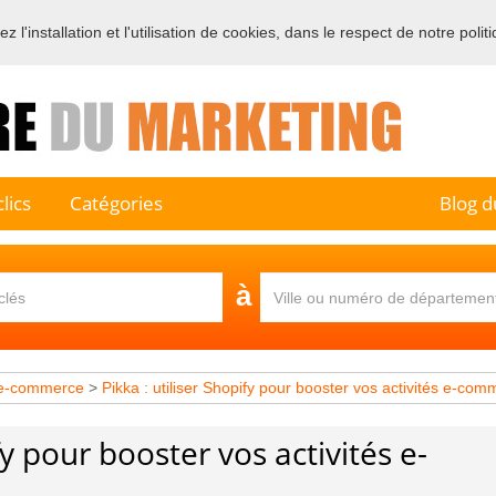
 l'installation et l'utilisation de cookies, dans le respect de notre polit
e sur l'annuaire professionnel du marketing et de la communication e
lics
Catégories
Blog d
à
 e-commerce
>
Pikka : utiliser Shopify pour booster vos activités e-co
fy pour booster vos activités e-