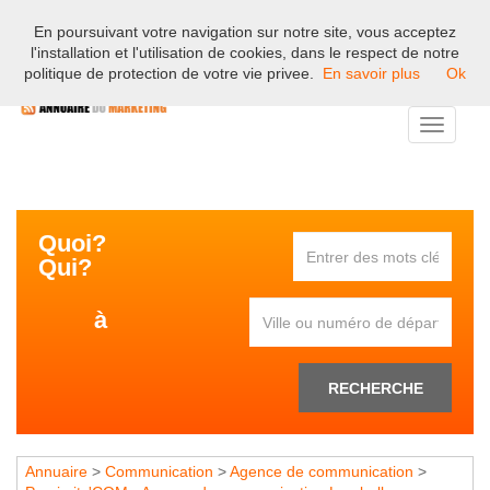
En poursuivant votre navigation sur notre site, vous acceptez
Bienvenue sur l'annuaire professionnel du marketing et de la
l'installation et l'utilisation de cookies, dans le respect de notre
communication en France.
politique de protection de votre vie privee.
En savoir plus
Ok
Toggle
navigati
Quoi?
Qui?
à
RECHERCHE
Annuaire
>
Communication
>
Agence de communication
>