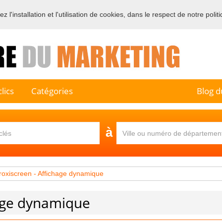
 l'installation et l'utilisation de cookies, dans le respect de notre polit
e sur l'annuaire professionnel du marketing et de la communication e
lics
Catégories
Blog d
à
roxiscreen - Affichage dynamique
hage dynamique