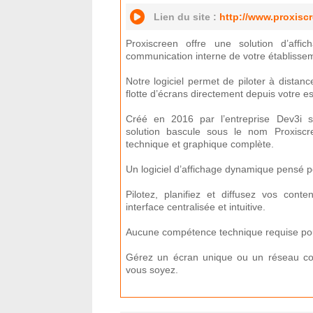
Lien du site :
http://www.proxisc
Proxiscreen offre une solution d’aff
communication interne de votre établisse
Notre logiciel permet de piloter à distan
flotte d’écrans directement depuis votre e
Créé en 2016 par l’entreprise Dev3i 
solution bascule sous le nom Proxisc
technique et graphique complète.
Un logiciel d’affichage dynamique pensé pou
Pilotez, planifiez et diffusez vos con
interface centralisée et intuitive.
Aucune compétence technique requise pour
Gérez un écran unique ou un réseau co
vous soyez.