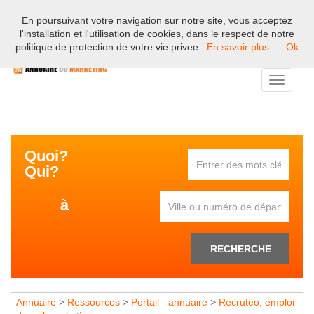
En poursuivant votre navigation sur notre site, vous acceptez
Bienvenue sur l'annuaire professionnel du marketing et de la
l'installation et l'utilisation de cookies, dans le respect de notre
communication en France.
politique de protection de votre vie privee.
En savoir plus
Ok
Toggle
navigati
Quoi?
Qui?
à
RECHERCHE
Annuaire
>
Ressources
>
Portail - annuaire
>
Recruteo, emploi