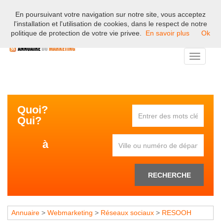
En poursuivant votre navigation sur notre site, vous acceptez
Bienvenue sur l'annuaire professionnel du marketing et de la
l'installation et l'utilisation de cookies, dans le respect de notre
communication en France.
politique de protection de votre vie privee.
En savoir plus
Ok
Toggle
navigati
Quoi?
Qui?
à
RECHERCHE
Annuaire
>
Webmarketing
>
Réseaux sociaux
>
RESOOH