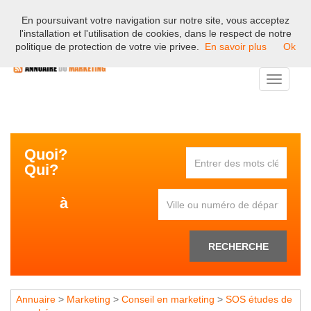
En poursuivant votre navigation sur notre site, vous acceptez
Bienvenue sur l'annuaire professionnel du marketing et de la
l'installation et l'utilisation de cookies, dans le respect de notre
communication en France.
politique de protection de votre vie privee.
En savoir plus
Ok
Toggle
navigati
Quoi?
Qui?
à
RECHERCHE
Annuaire
>
Marketing
>
Conseil en marketing
>
SOS études de