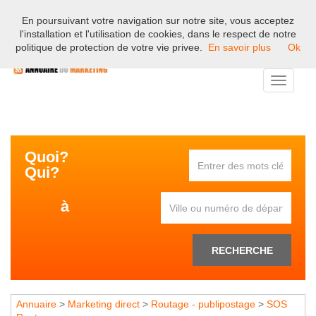
En poursuivant votre navigation sur notre site, vous acceptez
Bienvenue sur l'annuaire professionnel du marketing et de la
l'installation et l'utilisation de cookies, dans le respect de notre
communication en France.
politique de protection de votre vie privee.
En savoir plus
Ok
Toggle
navigati
Quoi?
Qui?
à
RECHERCHE
Annuaire
>
Marketing direct
>
Routage - publipostage
>
SOS