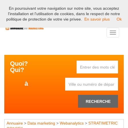
En poursuivant votre navigation sur notre site, vous acceptez
Bienvenue sur l'annuaire professionnel du marketing et de la
l'installation et l'utilisation de cookies, dans le respect de notre
communication en France.
politique de protection de votre vie privee.
En savoir plus
Ok
Toggle
navigati
Quoi?
Qui?
à
RECHERCHE
Annuaire
>
Data marketing
>
Webanalytics
>
STRATIMETRIC